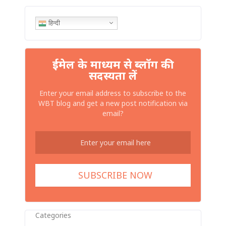
हिन्दी
ईमेल के माध्यम से ब्लॉग की
सदस्यता लें
Enter your email address to subscribe to the
WBT blog and get a new post notification via
email?
Categories