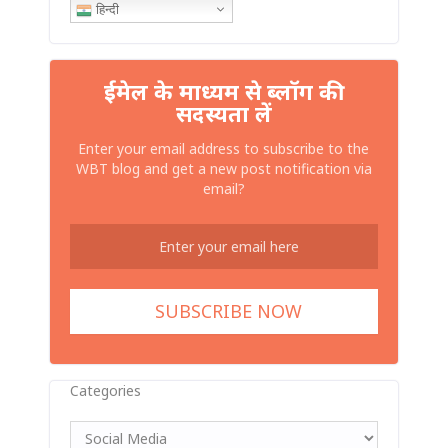
हिन्दी
ईमेल के माध्यम से ब्लॉग की
सदस्यता लें
Enter your email address to subscribe to the
WBT blog and get a new post notification via
email?
Categories