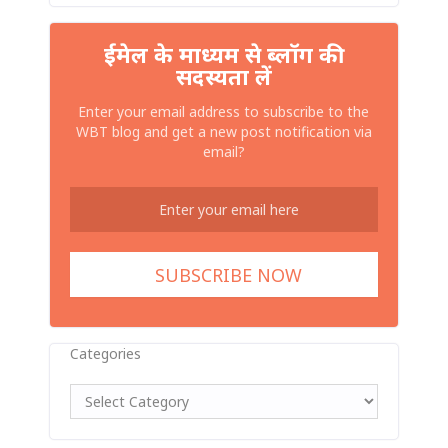
ईमेल के माध्यम से ब्लॉग की
सदस्यता लें
Enter your email address to subscribe to the
WBT blog and get a new post notification via
email?
Categories