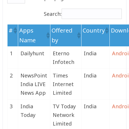
Search:
#
Apps
Offered
Country
Downl
Name
by
1
Dailyhunt
Eterno
India
Andro
Infotech
2
NewsPoint
Times
India
Andro
India LIVE
Internet
News App
Limited
3
India
TV Today
India
Andro
Today
Network
Limited