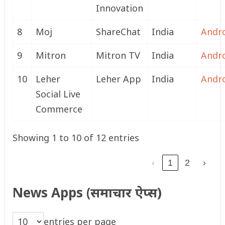
Innovation
8
Moj
ShareChat
India
Andr
9
Mitron
Mitron TV
India
Andr
10
Leher
Leher App
India
Andr
Social Live
Commerce
Showing 1 to 10 of 12 entries
‹
1
2
›
News Apps (समाचार ऐप्स)
entries per page