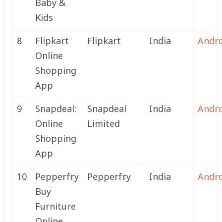
Baby &
Kids
8
Flipkart
Flipkart
India
Andr
Online
Shopping
App
9
Snapdeal:
Snapdeal
India
Andr
Online
Limited
Shopping
App
10
Pepperfry
Pepperfry
India
Andr
Buy
Furniture
Online