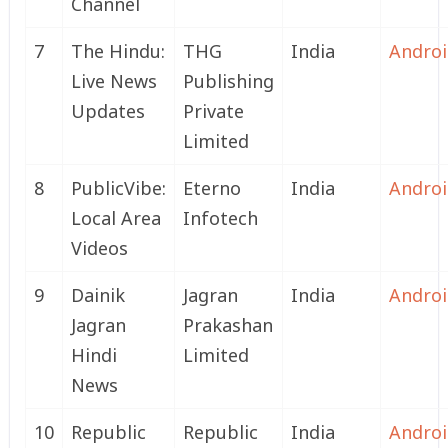
Channel
7
The Hindu:
THG
India
Andro
Live News
Publishing
Updates
Private
Limited
8
PublicVibe:
Eterno
India
Andro
Local Area
Infotech
Videos
9
Dainik
Jagran
India
Andro
Jagran
Prakashan
Hindi
Limited
News
10
Republic
Republic
India
Andro