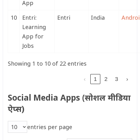
App
10
Entri:
Entri
India
Andro
Learning
App for
Jobs
Showing 1 to 10 of 22 entries
‹
1
2
3
›
Social Media Apps (सोशल मीडिया
ऐप्स)
entries per page