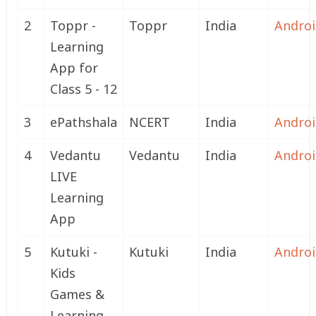
2
Toppr -
Toppr
India
Andro
Learning
App for
Class 5 - 12
3
ePathshala
NCERT
India
Andro
4
Vedantu
Vedantu
India
Andro
LIVE
Learning
App
5
Kutuki -
Kutuki
India
Andro
Kids
Games &
Learning