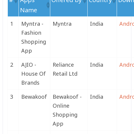
Name
1
Myntra -
Myntra
India
Andr
Fashion
Shopping
App
2
AJIO -
Reliance
India
Andr
House Of
Retail Ltd
Brands
3
Bewakoof
Bewakoof -
India
Andr
Online
Shopping
App