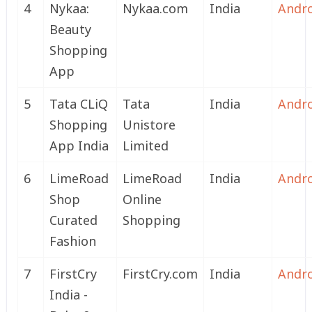
4
Nykaa:
Nykaa.com
India
Andr
Beauty
Shopping
App
5
Tata CLiQ
Tata
India
Andr
Shopping
Unistore
App India
Limited
6
LimeRoad
LimeRoad
India
Andr
Shop
Online
Curated
Shopping
Fashion
7
FirstCry
FirstCry.com
India
Andr
India -