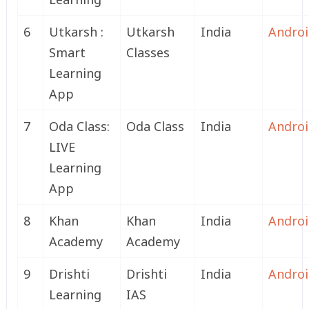
6
Utkarsh :
Utkarsh
India
Andro
Smart
Classes
Learning
App
7
Oda Class:
Oda Class
India
Andro
LIVE
Learning
App
8
Khan
Khan
India
Andro
Academy
Academy
9
Drishti
Drishti
India
Andro
Learning
IAS