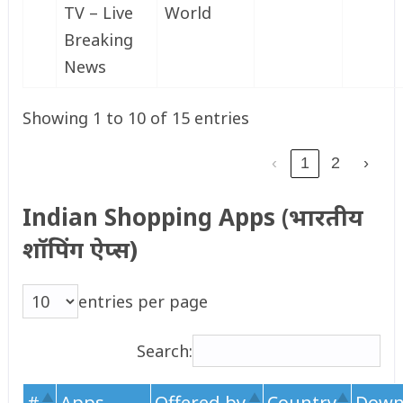
TV – Live
World
Breaking
News
Showing 1 to 10 of 15 entries
‹
1
2
›
Indian Shopping Apps (भारतीय
शॉपिंग ऐप्स)
entries per page
Search:
#
Apps
Offered by
Country
Down