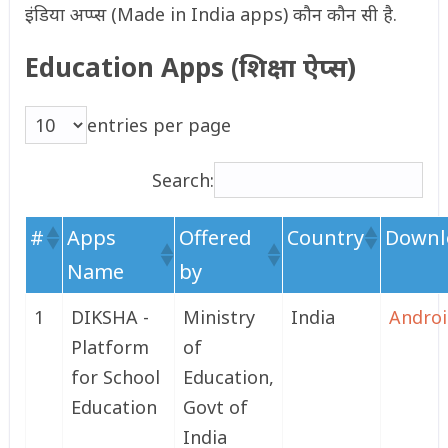
इंडिया अप्प्स (Made in India apps) कौन कौन सी है.
Education Apps (शिक्षा ऐप्स)
entries per page
Search:
#
Apps
Offered
Country
Downl
Name
by
1
DIKSHA -
Ministry
India
Andro
Platform
of
for School
Education,
Education
Govt of
India