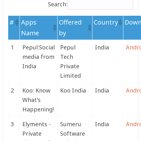
Search:
#
Apps
Offered
Country
Down
Name
by
1
Pepul:Social
Pepul
India
Andr
media from
Tech
India
Private
Limited
2
Koo: Know
Koo India
India
Andr
What's
Happening!
3
Elyments -
Sumeru
India
Andr
Private
Software