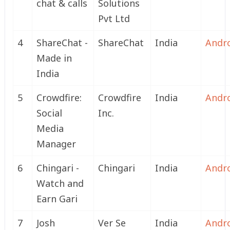
chat & calls
Solutions
Pvt Ltd
4
ShareChat -
ShareChat
India
Andr
Made in
India
5
Crowdfire:
Crowdfire
India
Andr
Social
Inc.
Media
Manager
6
Chingari -
Chingari
India
Andr
Watch and
Earn Gari
7
Josh
Ver Se
India
Andr