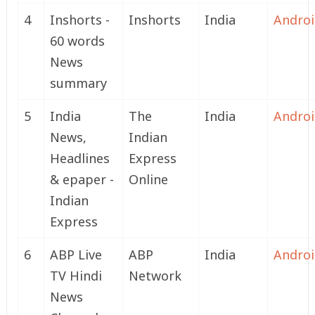
4
Inshorts -
Inshorts
India
Andro
60 words
News
summary
5
India
The
India
Andro
News,
Indian
Headlines
Express
& epaper -
Online
Indian
Express
6
ABP Live
ABP
India
Andro
TV Hindi
Network
News