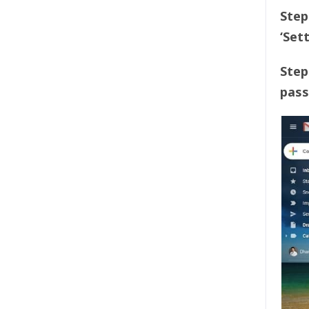
Step
‘Set
Step
pas