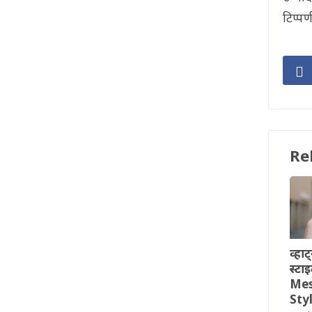
टिप्पण
Re
व्हाट
स्ट
Mes
Styl