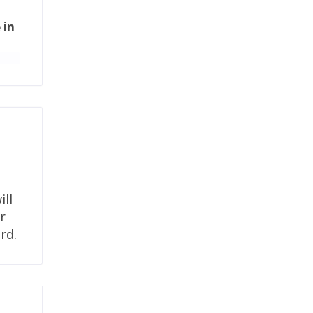
 in
ill
r
rd.