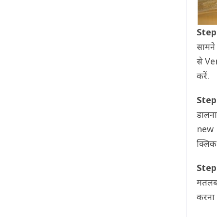
Step
सामन
से Ve
करें.
Step
डालना
new p
क्लिक
Step
मतलब 
करना ह