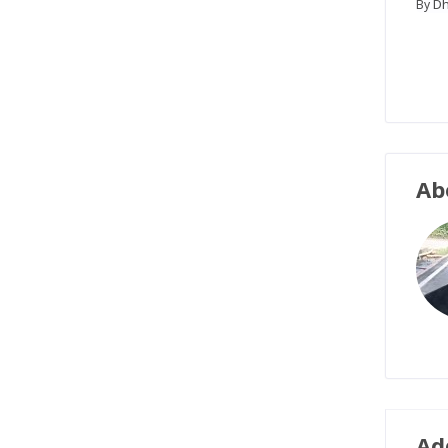
D
By
Ab
Ad