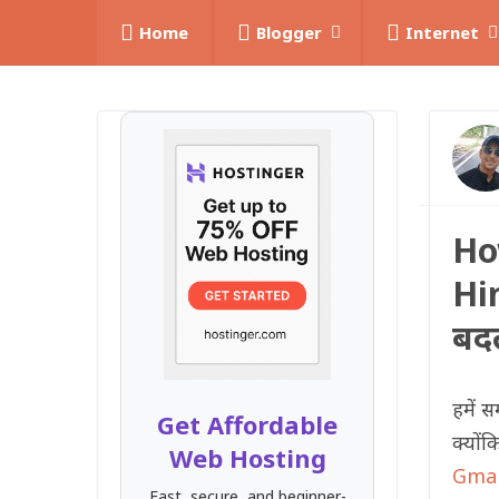
Home
Blogger
Internet
Ho
Hin
बदल
हमें 
Get Affordable
क्योंक
Web Hosting
Gmai
Fast, secure, and beginner-