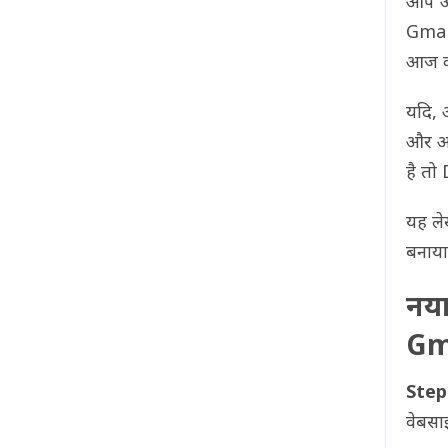
आप अप
Gmail
आज की
यदि, 
और आप 
है तो
यह ले
बनाया
नया
Gm
Step
वेबसा