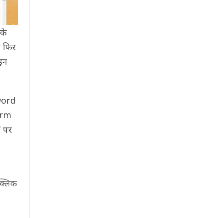
के
 फिर
इन
word
irm
‘ पर
्लिक