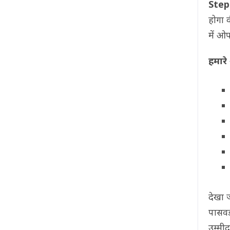
Step
होगा 
में ओ
हमारे
देखा 
पासवर
उम्मी