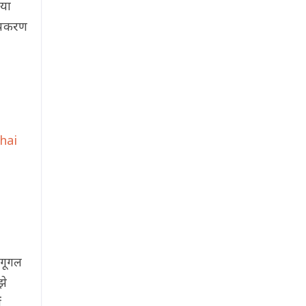
या
उपकरण
hai
 गूगल
झे
ं