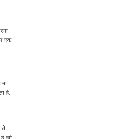
करना
आप एक
e
पना
ा है.
 से
ें जो