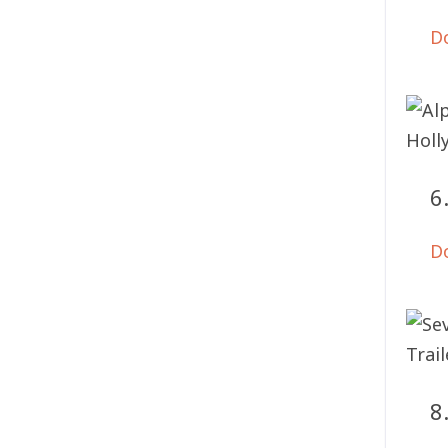
D
6
D
8