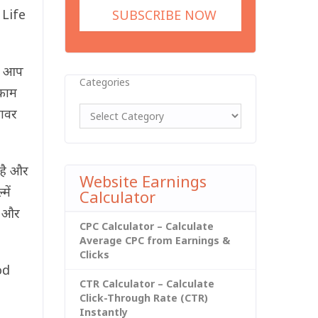
 Life
िए आप
Categories
 काम
पावर
 है और
Website Earnings
में
Calculator
ैं और
CPC Calculator – Calculate
Average CPC from Earnings &
Clicks
od
CTR Calculator – Calculate
Click-Through Rate (CTR)
Instantly