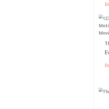
D
1
E
D