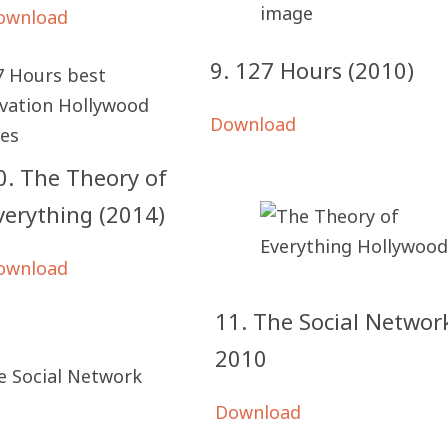
ownload
9. 127 Hours (2010)
Download
0. The Theory of
verything (2014)
ownload
11. The Social Networ
2010
Download