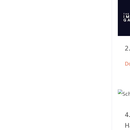
2
D
4
H