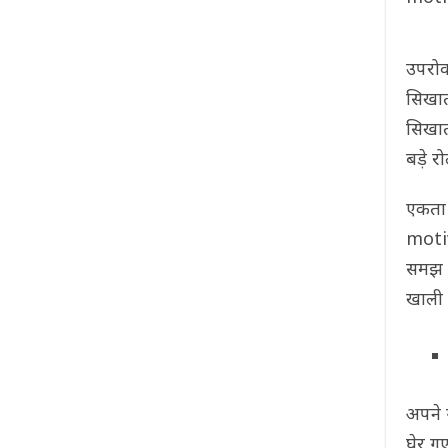
उपरोक
सिखाती
सिखात
बड़े र
एकता 
motiv
समझ ह
खाली 
अपने 
घेर ग