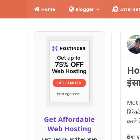
Home
Blogger
Interne
Hol
इंस
Motiva
डिरेक
Get Affordable
करने 
Web Hosting
प्रेर
Fast, secure, and beginner-