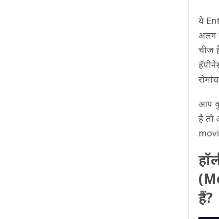
ये E
अलग ज
चीज ह
हॅपीने
रोमां
आप क
है तो
movie
हॉल
(M
हैं?