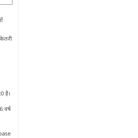
ों
कितनी
 है।
 वर्ष
base