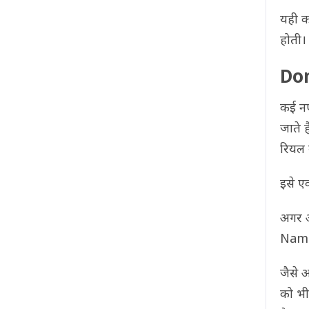
यही 
होती।
Dom
कई न
जाते 
रियल म
इसे ए
अगर 
Name
जैसे 
को भी