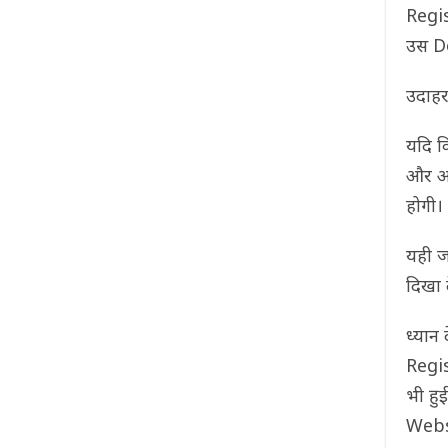
Regis
उस D
उदाहर
यदि 
और आज
होगी।
यही ज
दिखा द
ध्यान
Regis
भी हु
Websi