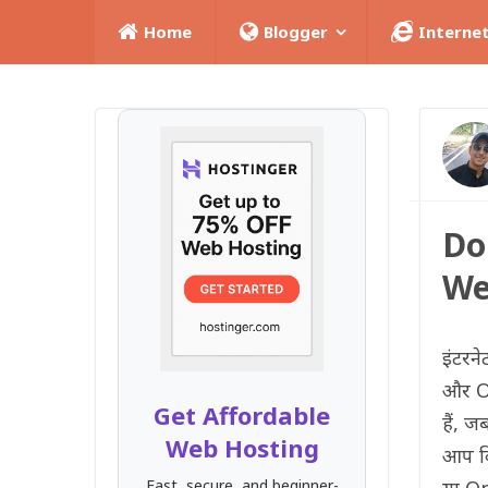
Home
Blogger
Interne
Do
Web
इंटरन
और On
Get Affordable
हैं, ज
Web Hosting
आप क
Fast, secure, and beginner-