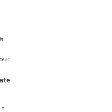
और
ntent
ate
n
in