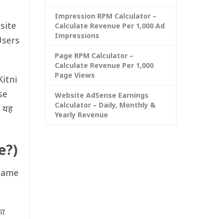
Impression RPM Calculator –
site
Calculate Revenue Per 1,000 Ad
Impressions
Users
Page RPM Calculator –
Calculate Revenue Per 1,000
Page Views
Kitni
se
Website AdSense Earnings
Calculator – Daily, Monthly &
ो यह
Yearly Revenue
e?)
 Name
का