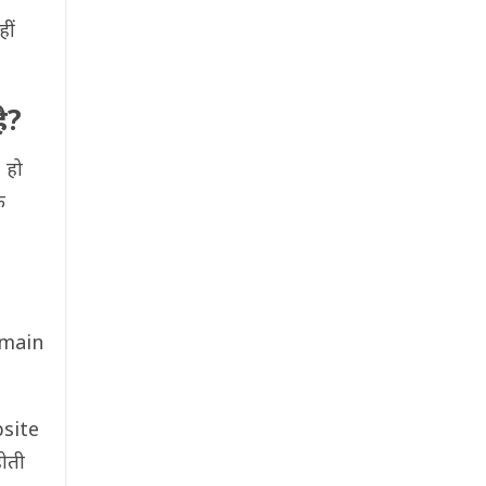
ीं
ै?
 हो
ि
omain
bsite
ोती