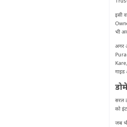
Trust
इसी 
Owne
भी अक
अगर 
Pura
Kare,
गाइड 
डोम
सरल ट
को इं
जब भी