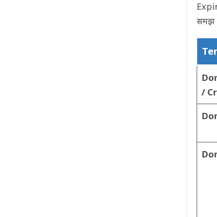
Expir
समझ ल
Te
Dom
/ C
Do
Dom