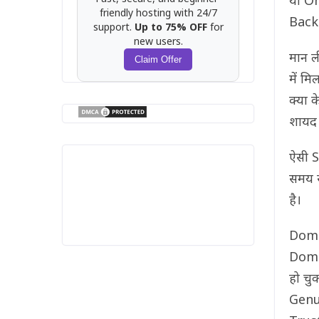
या On
friendly hosting with 24/7
Backg
support.
Up to 75% OFF
for
new users.
मान 
Claim Offer
में म
क्या 
शायद 
ऐसी S
समय स
है।
Domai
Doma
हो च
Genui