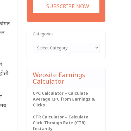
कीमत
किन
Categories
े
होती
Website Earnings
Calculator
CPC Calculator – Calculate
ा
Average CPC from Earnings &
समय
Clicks
CTR Calculator – Calculate
Click-Through Rate (CTR)
Instantly