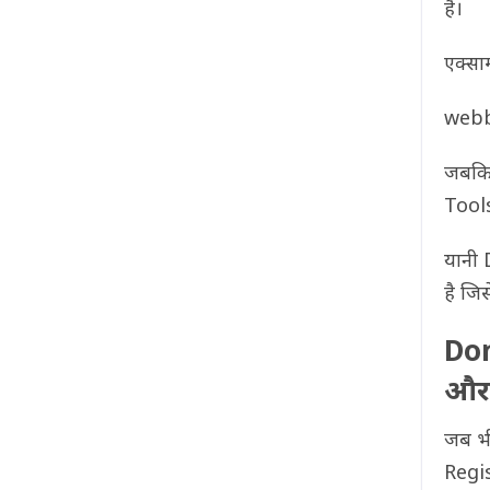
है।
एक्साम
webb
जबकि
Tools
यानी
है जि
Dom
और 
जब भ
Regi