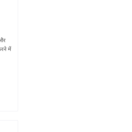
 और
े में