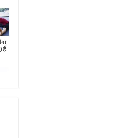
ोगा
 है