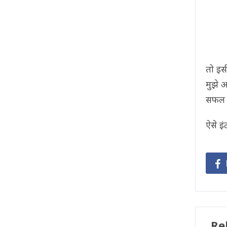
तो इस
मुझे 
सफल र
ऐसे इं
Re