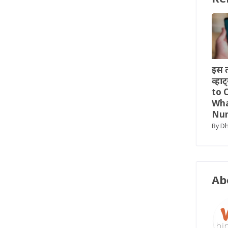
इस त
व्हा
to 
Wha
Num
D
By
Ab