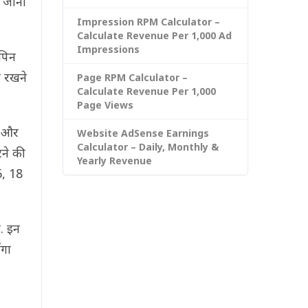
जाना
Impression RPM Calculator –
Calculate Revenue Per 1,000 Ad
Impressions
पिन
द रखने
Page RPM Calculator –
Calculate Revenue Per 1,000
Page Views
s और
Website AdSense Earnings
Calculator – Daily, Monthly &
ने की
Yearly Revenue
6, 18
ै. इन
ंगा