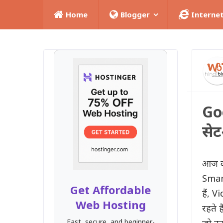
Home
Blogger
Interne
Go
सेट
आज का
Smart
Get Affordable
हैं, 
Web Hosting
रहते 
Fast, secure, and beginner-