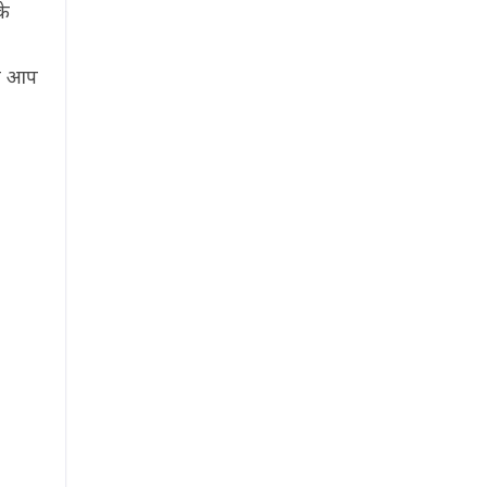
के
रह आप