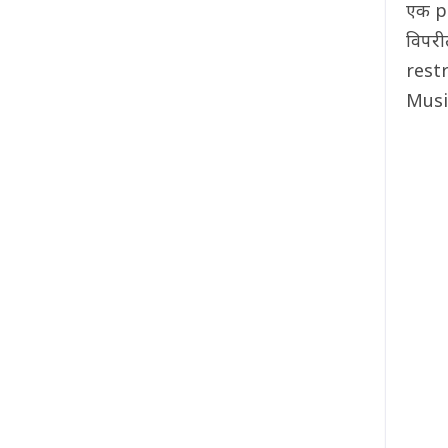
एक pa
विपरीत
restr
Music