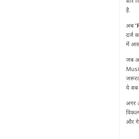
सारे व
है.
अब
‘
दर्ज 
में आस
जब आप
Music
जरूरत
ये सब 
अगर आ
विकल्
और गेम