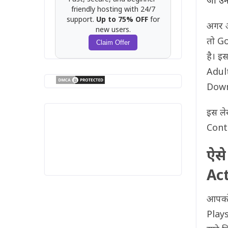
जो उनक
friendly hosting with 24/7
support.
Up to 75% OFF
for
अगर आ
new users.
तो G
Claim Offer
है। इ
Adult
Downl
इस ले
Contr
ऐसे
Ac
आपको
Plays