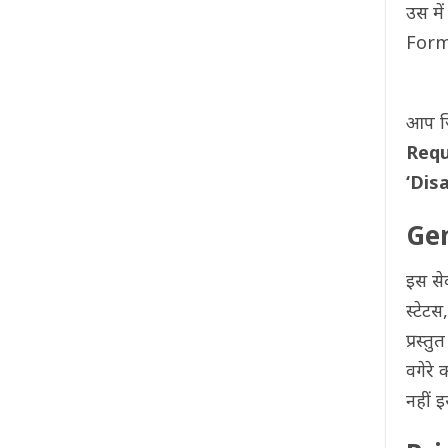
उस मे
Form म
आप जिन
Requ
‘Disa
Gen
इस सेक
स्टेट
प्रस्त
वगेरे
नहीं 