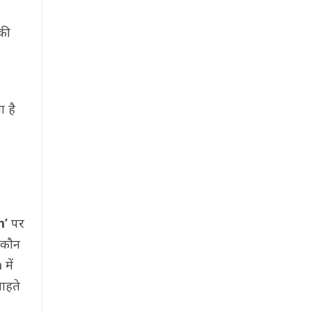
की
 है
m’
पर
े कौन
में
ाहते