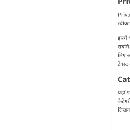
Pri
Priva
स्वीक
इसमें
सबमिश
लिए आ
टेक्स्
Cat
यहाँ 
कैटेग
लिखना