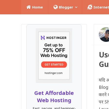
Home
Blogger
Interne
Us
Gu
यदि 
Blog 
Get Affordable
करने 
Web Hosting
पर Sh
Fast, secure, and beginner-