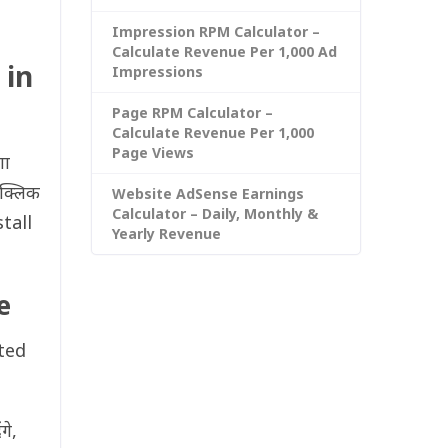
Impression RPM Calculator –
Calculate Revenue Per 1,000 Ad
 in
Impressions
Page RPM Calculator –
Calculate Revenue Per 1,000
Page Views
गा
क्लिक
Website AdSense Earnings
Calculator – Daily, Monthly &
tall
Yearly Revenue
e
ted
गे,