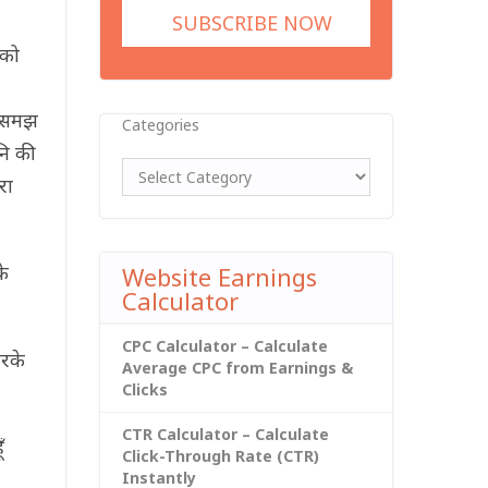
 को
ी समझ
Categories
ि की
रा
े
Website Earnings
Calculator
CPC Calculator – Calculate
करके
Average CPC from Earnings &
Clicks
CTR Calculator – Calculate
ँ
Click-Through Rate (CTR)
Instantly