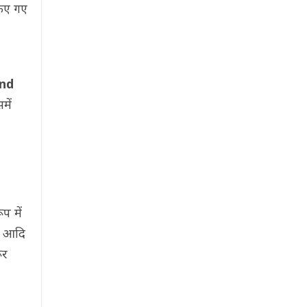
किए गए
and
में
प में
दे आदि
ूर