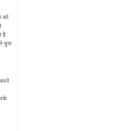
क को
d
 है
 चुना
 करने
पके