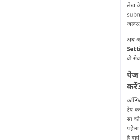
लेख क
submi
जरूरत
अब आप
Sett
वो सेव
पेज
करें
कॉन्फ
टेप कर
सा को
पहेल
है वह