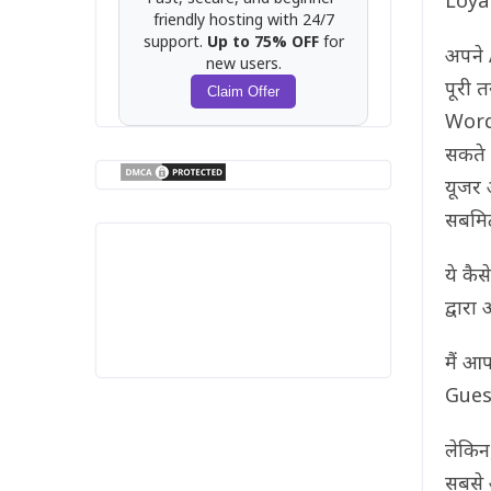
Loyal
friendly hosting with 24/7
support.
Up to 75% OFF
for
अपने 
new users.
पूरी 
Claim Offer
WordP
सकते 
यूजर 
सबमि
ये कै
द्वार
मैं आ
Guest
लेकिन,
सबसे 