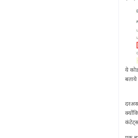
ये क
बताये
दरअसल
क्यों
कंटेट्
एक बा