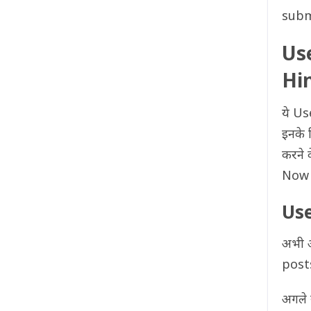
submi
Use
Hi
ये Us
इनके ल
करने 
Now ब
Use
अभी आ
posts
अगले 