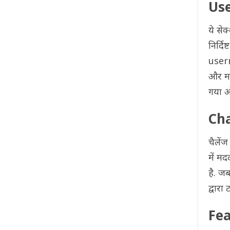
Us
ये से
निर्द
usern
और मल
गया ऑ
Ch
चैलेंज
में म
है. ज
द्वारा
Fe