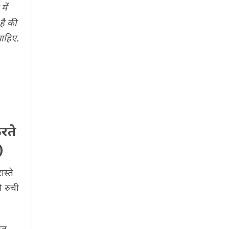
में
है की
चाहिए.
रते
)
स्ते
ी रुची
लत