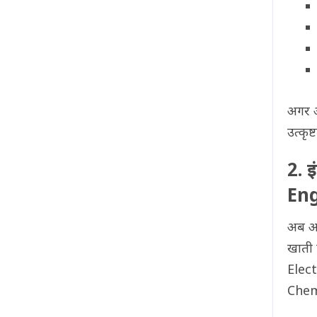
अगर आ
उत्कृ
2. 
Eng
अब आप
खाती 
Elec
Chem