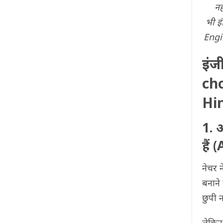
नह
भी इं
Engin
इंज
ch
Hin
1. 
हैं
नेचर 
बनाने
छुपी नह
लेकिन