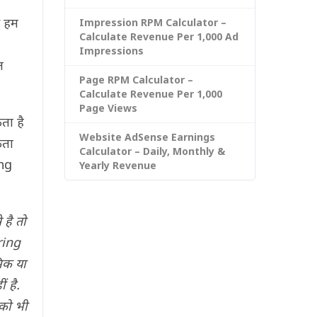
े हम
Impression RPM Calculator –
Calculate Revenue Per 1,000 Ad
Impressions
त
Page RPM Calculator –
Calculate Revenue Per 1,000
Page Views
ता है
Website AdSense Earnings
कता
Calculator – Daily, Monthly &
ing
Yearly Revenue
 है तो
ering
मिक या
ं है.
 को भी