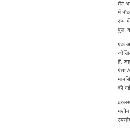
मैंने
में न
रूप म
पुल, 
एक अन
जोखिम
हैं, ज
ऐसा A
मानसि
की गई 
दरअसल
मशीन 
उपयोग