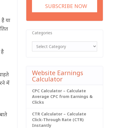
है या
ंतित
Categories
है
Website Earnings
चाहते
Calculator
े में
CPC Calculator – Calculate
Average CPC from Earnings &
Clicks
बाते
CTR Calculator – Calculate
Click-Through Rate (CTR)
Instantly