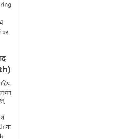
ering
ें
ं पर
ाद
th)
चाहिए.
 लगभग
ें.
ेश
th या
और