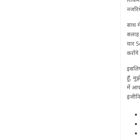
नजरिय
साथ म
सलाह द
यार S
करोंग
इसलिए
हुँ, 
में आप
इंजीन