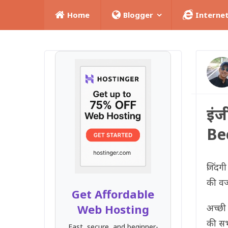
Home
Blogger
Interne
इंज
Be
जिंदग
की वज
Get Affordable
Web Hosting
अच्छी 
की सभ
Fast, secure, and beginner-