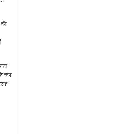
े की
ो
सकता
के रूप
े एक