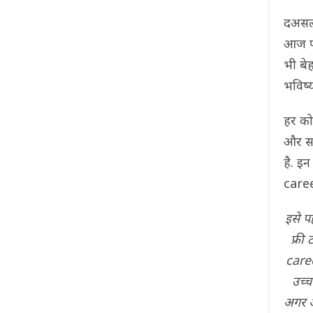
दअसल
आज पह
भी बे
भविष्य 
हर को
और स
है. इ
career
इसे प
फ्री
caree
उच्च
अगर आ