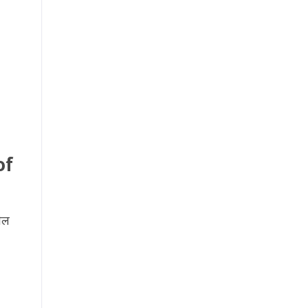
of
ेल