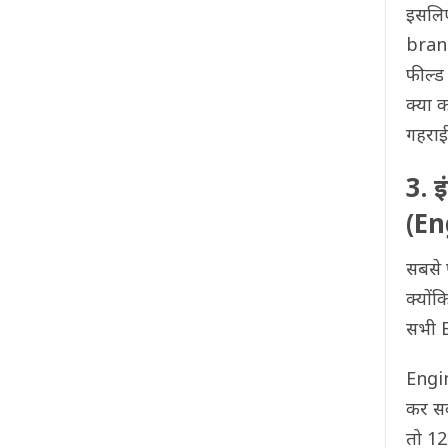
इसलिए
branc
फील्ड 
क्या क
गहराई 
3. 
(En
सबसे प
क्यों
सभी En
Engin
कर सक
तो 12