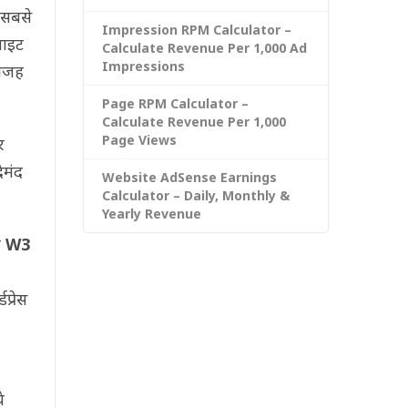
 सबसे
Impression RPM Calculator –
साइट
Calculate Revenue Per 1,000 Ad
Impressions
 वजह
Page RPM Calculator –
Calculate Revenue Per 1,000
Page Views
र
ेमंद
Website AdSense Earnings
Calculator – Daily, Monthly &
Yearly Revenue
र
W3
्रेस
े