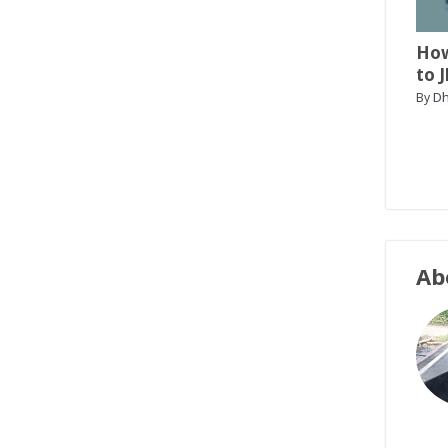
How
to 
D
By
Ab