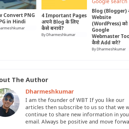
Blog (Blogger)
 Convert PNG
4 Important Pages
Website
JPG in Hindi
अपने Blog के लिए
(WordPress) को
कैसे बनाये?
harmeshkumar
Google
Dharmeshkumar
By
Webmaster Tool 
कैसे Add करे?
Dharmeshkumar
By
out The Author
Dharmeshkumar
I am the founder of WBT If you like our
articles then subscribe to us so that we w
continue to share new information in you
email. Always be positive and move forwa