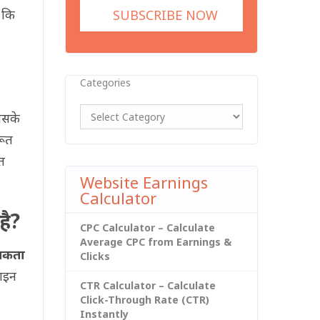
ै कि
Categories
िसके
रूत
ित
Website Earnings
Calculator
है?
CPC Calculator – Calculate
Average CPC from Earnings &
 सकता
Clicks
लगइन
CTR Calculator – Calculate
Click-Through Rate (CTR)
Instantly