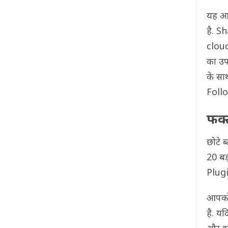
यह आप
है. S
clou
का उप
के सा
Follo
फक्
छोटे 
20 बड
Plugi
आपको 
है. यद