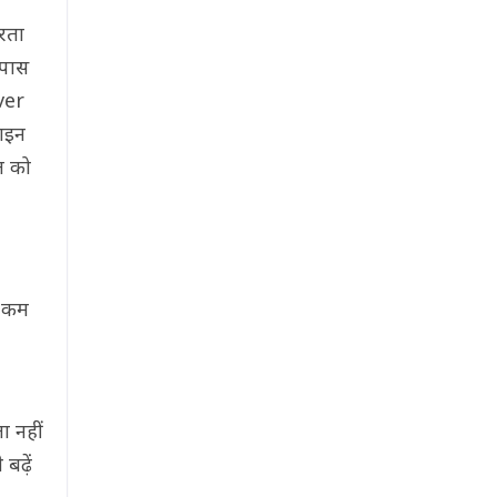
रता
 पास
ver
लगइन
ल को
े कम
 नहीं
बढ़ें