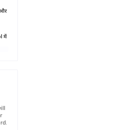
 और
में
ill
r
rd.