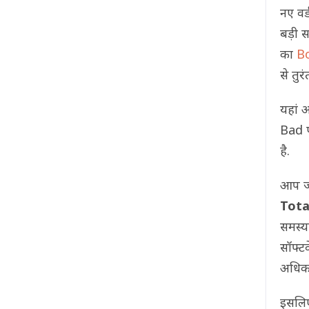
नए वर
बड़ी 
का
B
से तुर
यहां 
Bad प
है.
आप जर
Tota
समस्य
सॉफ्ट
अधिकां
इसलिए