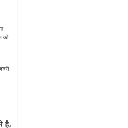
ना,
ट को
जरुरी
 है,