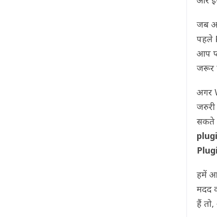
और इसे
जब आप
पहले 
आप प्
जरूर ह
अगर 
जरुरी
सकते 
plug
Plug
हमें आ
मदद क
हैं तो