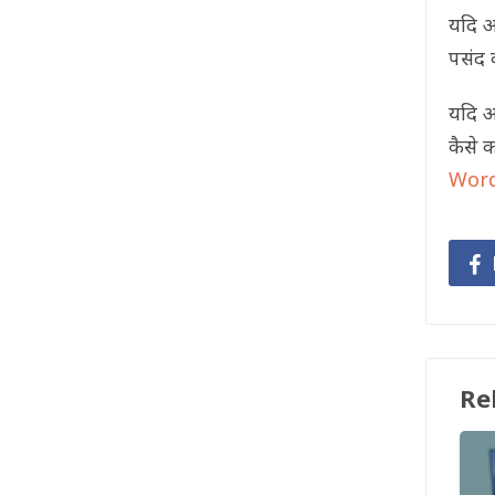
यदि 
पसंद 
यदि आप
कैसे क
Word
Re