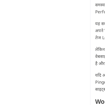
समस्य
Perfo
यह सब
अपने 
तेज L
लेकिन
वेबसा
है और
यदि आ
Ping
साइट्
Wor