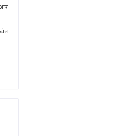
ो आप
्टॉल